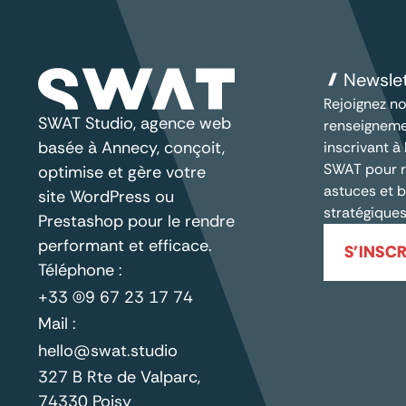
Newsle
Rejoignez no
SWAT Studio, agence web
renseigneme
basée à Annecy, conçoit,
inscrivant à
SWAT pour r
optimise et gère votre
astuces et b
site WordPress ou
stratégiques
Prestashop pour le rendre
performant et efficace.
S'INSCR
Téléphone :
+33 (0)9 67 23 17 74
Mail :
hello@swat.studio
327 B Rte de Valparc,
74330 Poisy