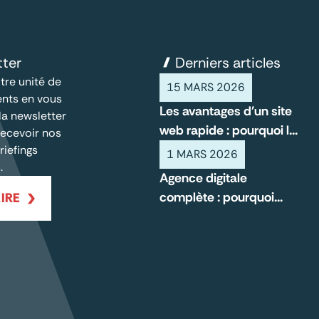
tter
Derniers articles
tre unité de
15 MARS 2026
nts en vous
Les avantages d'un site
 la newsletter
web rapide : pourquoi la
ecevoir nos
vitesse compte pour
riefings
1 MARS 2026
.
votre entreprise
Agence digitale
complète : pourquoi
IRE
l’accompagnement
durable change la
donne