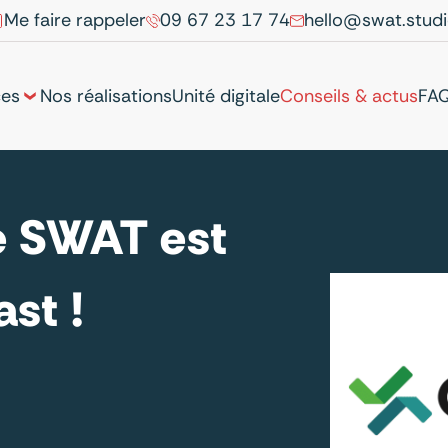
Me faire rappeler
09 67 23 17 74
hello@swat.stud
ces
Nos réalisations
Unité digitale
Conseils & actus
FA
e SWAT est
st !