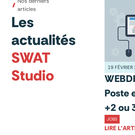
Nos derniers
articles
Les
actualités
SWAT
19 FÉVRIER
Studio
WEBDE
Poste 
+2 ou 
JOBS
LIRE L'ART