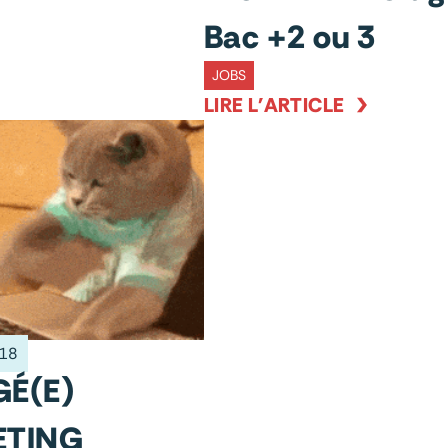
Bac +2 ou 3
JOBS
LIRE L'ARTICLE
018
É(E)
ETING