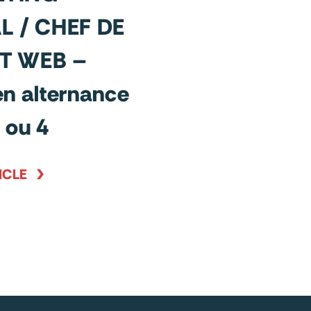
L / CHEF DE
T WEB –
en alternance
 ou 4
ICLE