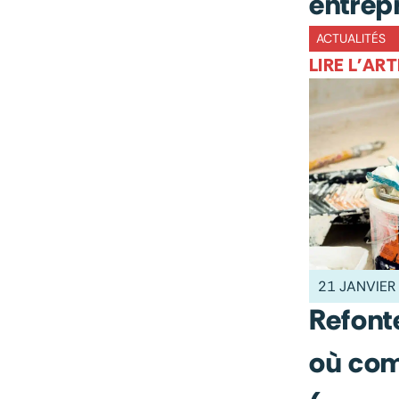
entrep
ACTUALITÉS
LIRE L'ART
21 JANVIER
Refonte
où co