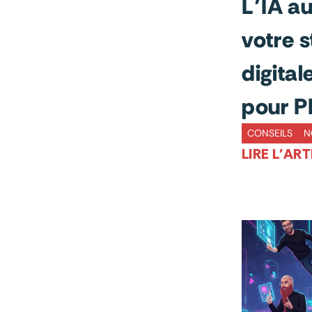
L’IA a
votre s
digitale
pour 
CONSEILS
N
LIRE L'ART