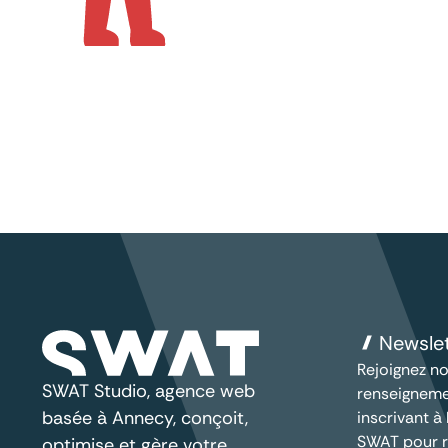
Newsle
Rejoignez no
SWAT Studio, agence web
renseigneme
basée à Annecy, conçoit,
inscrivant à
SWAT pour r
optimise et gère votre