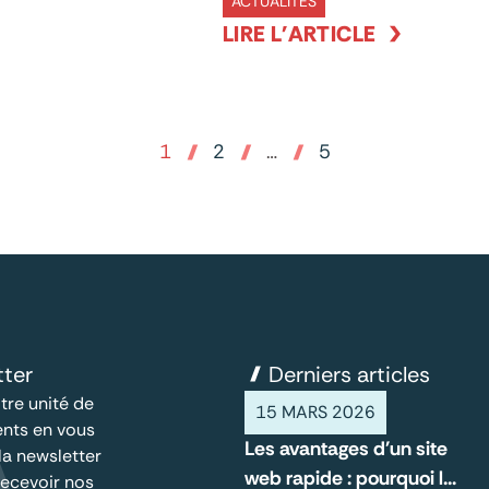
ACTUALITÉS
LIRE L'ARTICLE
1
2
…
5
tter
Derniers articles
tre unité de
15 MARS 2026
nts en vous
Les avantages d'un site
 la newsletter
web rapide : pourquoi la
ecevoir nos