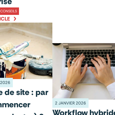
rise
CONSEILS
ICLE
 2026
 de site : par
mmencer
2 JANVIER 2026
Workflow hybride