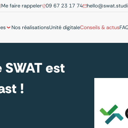
Me faire rappeler
09 67 23 17 74
hello@swat.stud
ces
Nos réalisations
Unité digitale
Conseils & actus
FA
e SWAT est
st !