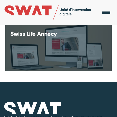
Les missions accomplies par SWAT
Nos
réalisations
Swiss Life Annecy