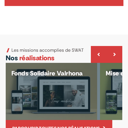
Les missions accomplies de SWAT
Nos
réalisations
Fonds Solidaire Valrhona
Mise e