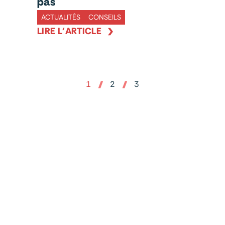
pas
ACTUALITÉS
CONSEILS
LIRE L'ARTICLE
1
2
3
SWAT Studio, agence web basée à Annecy, conçoit,
optimise et gère votre site WordPress ou Prestashop
pour le rendre performant et efficace.