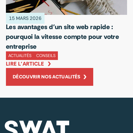
C
LI
15 MARS 2026
Les avantages d'un site web rapide :
pourquoi la vitesse compte pour votre
entreprise
ACTUALITÉS
CONSEILS
LIRE L'ARTICLE
DÉCOUVRIR NOS ACTUALITÉS