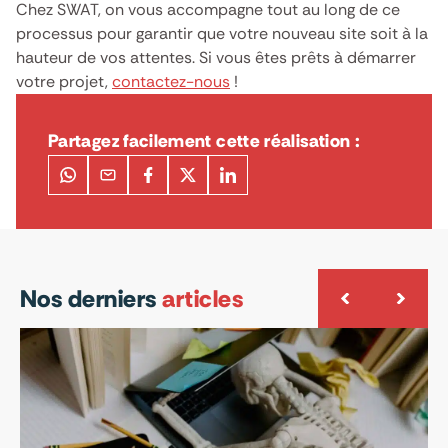
Chez SWAT, on vous accompagne tout au long de ce
processus pour garantir que votre nouveau site soit à la
hauteur de vos attentes. Si vous êtes prêts à démarrer
votre projet,
contactez-nous
!
Partagez facilement cette réalisation :
Nos derniers
articles
1
A
l
d