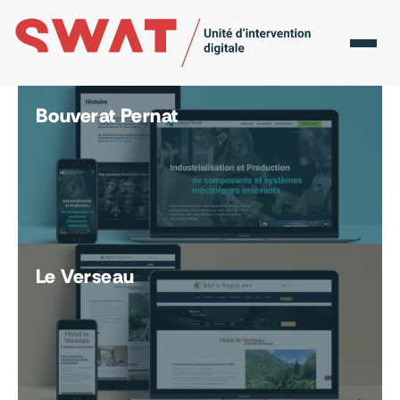
Les missions accomplies par SWAT
Nos
réalisations
Bouverat Pernat
Le Verseau