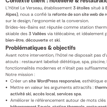
Contexte client : hôtellerie & restaurat
L’Hôtel Le Verseau, établissement
3 étoiles
situé à
Alpes)
, nous a confié la
refonte de son site web de r
sur le design, l’ergonomie et la conversion.
Brides-les-Bains est réputée comme station therm
skiable des
3 Vallées
via télécabine, et idéalement p
bien-être
,
découverte
et
ski
.
Problématiques & objectifs
Avant notre intervention, l’hôtel ne disposait pas 
atouts : restaurant labelisé diététique, spa, piscine
fonctionnalités modernes et n’était pas suffisamme
Notre mission :
Créer un
site WordPress responsive
, esthétique
Mettre en valeur les arguments attractifs :
therm
activité ski
,
accès local
,
services spa
.
Améliorer le référencement autour de mots clés 
hébergement Savoie
,
station thermale
,
restaurant