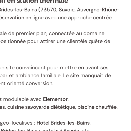
ion en station thermale
Brides-les-Bains (73570, Savoie, Auvergne-Rhône-
éservation en ligne
avec une approche centrée
ale de premier plan, connectée au domaine
ositionnée pour attirer une clientèle quête de
d’un site convaincant pour mettre en avant ses
, bar et ambiance familiale. Le site manquait de
nt orienté conversion.
 et modulable avec
Elementor
.
es
,
cuisine savoyarde diététique
,
piscine chauffée
,
géo-localisés :
Hôtel Brides-les-Bains
,
 Brides-les-Bains
,
hotel ski Savoie
, etc.