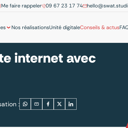
Me faire rappeler
09 67 23 17 74
hello@swat.stud
ces
Nos réalisations
Unité digitale
Conseils & actus
FA
te internet avec
ation :