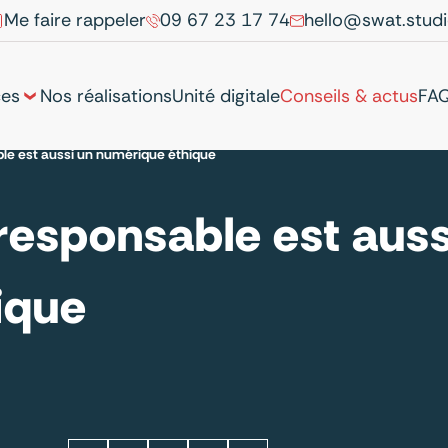
Me faire rappeler
09 67 23 17 74
hello@swat.stud
ces
Nos réalisations
Unité digitale
Conseils & actus
FA
le est aussi un numérique éthique
esponsable est auss
ique