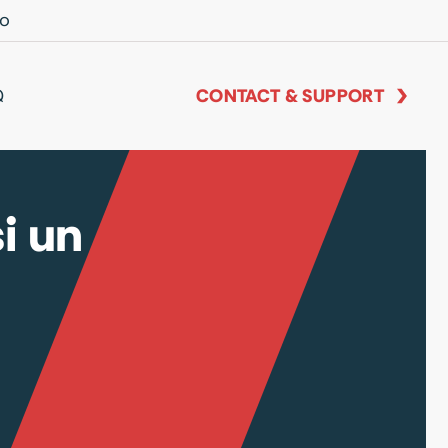
io
Q
CONTACT & SUPPORT
i un