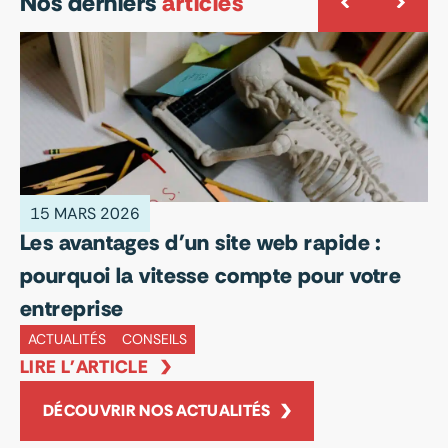
Nos derniers
articles
15 MARS 2026
1
Les avantages d'un site web rapide :
Op
pourquoi la vitesse compte pour votre
e
entreprise
A
LI
ACTUALITÉS
CONSEILS
LIRE L'ARTICLE
DÉCOUVRIR NOS ACTUALITÉS