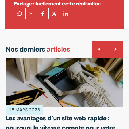
Partagez facilement cette réalisation :
Nos derniers
articles
15 MARS 2026
1
Les avantages d'un site web rapide :
Op
pourquoi la vitesse compte pour votre
e