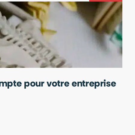
15 
ompte pour votre entreprise
Op
ACTU
LIRE