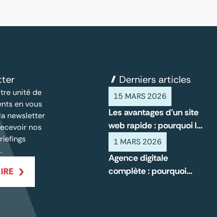
tter
Derniers articles
tre unité de
15 MARS 2026
nts en vous
Les avantages d'un site
 la newsletter
web rapide : pourquoi la
ecevoir nos
vitesse compte pour
riefings
1 MARS 2026
.
votre entreprise
Agence digitale
complète : pourquoi
IRE
l’accompagnement
durable change la
donne