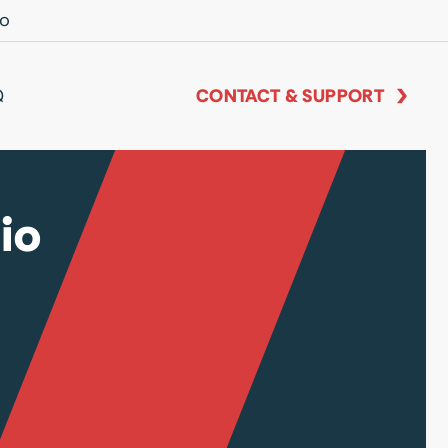
io
Q
CONTACT & SUPPORT
io