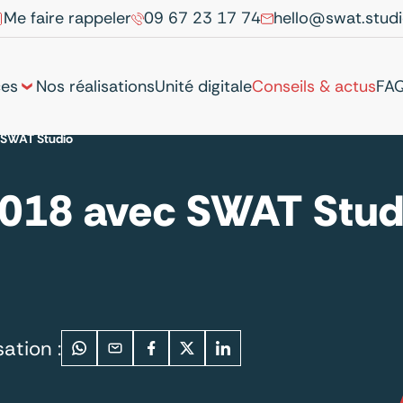
Me faire rappeler
09 67 23 17 74
hello@swat.stud
ces
Nos réalisations
Unité digitale
Conseils & actus
FA
 SWAT Studio
018 avec SWAT Stud
ation :